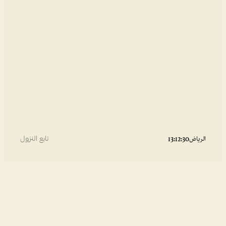
تابع النزول
الرياض
13:12:30
يَثِــق بِنا كُل من