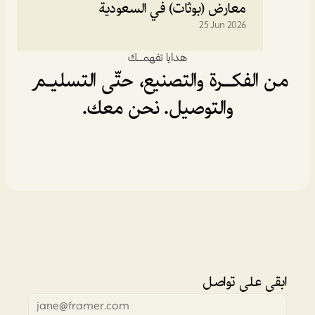
معارض (بوثات) في السعودية
25 Jun 2026
هدايا تفهمـــك
من الفكــرة والتصنيع، حتّى التسليـم 
والتوصيل. نحن معك.
خدماتنا
ابقى على تواصل