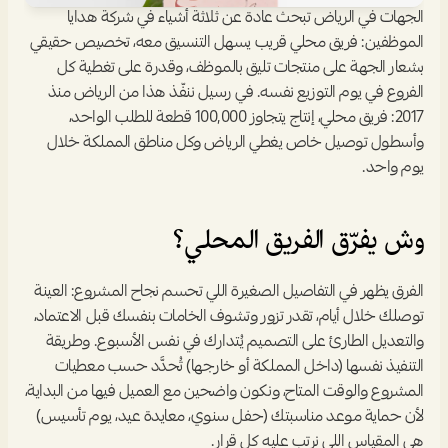
الجهات في الرياض تبحث عادة عن ثلاثة أشياء في شركة هدايا 
الموظفين: فريق محلي قريب يسهل التنسيق معه، تخصيص حقيقي 
بشعار الجهة على منتجات تليق بالموظف، وقدرة على تغطية كل 
الفروع في يوم التوزيع نفسه. في رسيل ننفّذ هذا من الرياض منذ 
2017: فريق محلي، إنتاج يتجاوز 100,000 قطعة للطلب الواحد، 
وأسطول توصيل خاص يغطي الرياض وكل مناطق المملكة خلال 
يوم واحد.
وش يفرّق الفريق المحلي؟
الفرق يظهر في التفاصيل الصغيرة اللي تحسم نجاح المشروع: العينة 
توصلك خلال أيام، تقدر تزور وتشوف الخامات بنفسك قبل الاعتماد، 
والتعديل الطارئ على التصميم يُتدارك في نفس الأسبوع. وطريقة 
التنفيذ نفسها (داخل المملكة أو خارجها) تُحدَّد حسب معطيات 
المشروع والوقت المتاح، ونكون واضحين مع العميل فيها من البداية، 
لأن حماية موعد مناسبتك (حفل سنوي، معايدة عيد، يوم تأسيس) 
هي المقياس اللي نرتب عليه كل قرار.