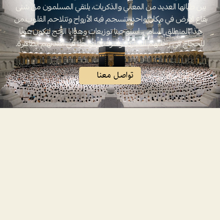
بين طياتها العديد من المعاني والذكريات، يلتقي المسلمون من شتى 
بقاع الأرض في مكان واحد، تنسجم فيه الأرواح وتتلاحم القلوب.من 
هذا المنطلق السامي، استوحينا توزيعات وهدايا الحج لتكون عونًا 
للحجاج في رحلتهم المباركة ولتترك أثرًا وأجرًا في أفئدتهم الطاهرة.
تواصل معنا