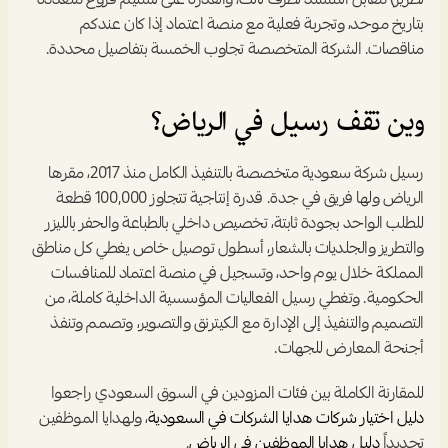
تطريز) مقابل المسند لطرف ثالث، والقدرة على تسليم فروع متعددة 
بتاريخ موحد، وتجربة فعلية مع منصة اعتماد إذا كان عندكم 
مناقصات. الشركة المتخصصة تجاوب الخمسة بتفاصيل محددة.
وين تقف رسيل في الرياض؟
رسيل شركة سعودية متخصصة بالتنفيذ الكامل منذ 2017، مقرها 
الرياض ولها فريق في جدة. قدرة إنتاجية تتجاوز 100,000 قطعة 
للطلب الواحد بجودة ثابتة، تخصيص داخلي بالطباعة والحفر بالليزر 
والتطريز والجلديات بالشعار، أسطول توصيل خاص يغطي كل مناطق 
المملكة خلال يوم واحد، وتسجيل في منصة اعتماد للمنافسات 
الحكومية. وتغطي رسيل الفعاليات المؤسسية الداخلية كاملة، من 
التصميم والتنفيذ إلى الإدارة مع الكيترنق والتصوير، وتصمم وتنفذ 
أجنحة المعارض للجهات.
للمقارنة الكاملة بين فئات المزودين في السوق السعودي راجعوا 
دليل اختيار شركات هدايا الشركات في السعودية
، ولهدايا الموظفين 
تحديداً 
دليل هدايا الموظفين في الرياض
.